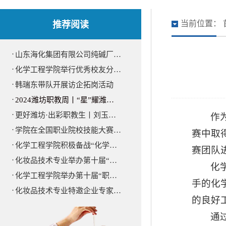
推荐阅读
当前位置：
·
山东海化集团有限公司纯碱厂…
·
化学工程学院举行优秀校友分…
·
韩瑞东带队开展访企拓岗活动
·
2024潍坊职教周丨“星”耀潍…
·
更好潍坊·出彩职教生丨刘玉…
作
·
学院在全国职业院校技能大赛…
赛中取
·
化学工程学院积极备战“化学…
赛团队
·
化妆品技术专业举办第十届“…
化
·
化学工程学院举办第十届“职…
手的化
·
化妆品技术专业特邀企业专家…
的良好
通